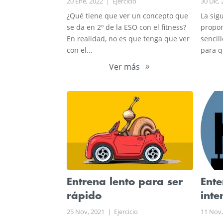
20 Ene, 2022
|
Ejercicio
30 Dic,
¿Qué tiene que ver un concepto que
La sig
se da en 2º de la ESO con el fitness?
propon
En realidad, no es que tenga que ver
sencil
con el...
para q
Ver más
Entrena lento para ser
Ente
rápido
inte
25 Nov, 2021
|
Ejercicio
11 Nov,