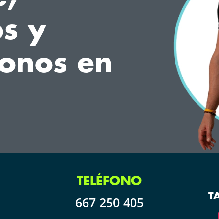
s y
onos en
TELÉFONO
T
667 250 405