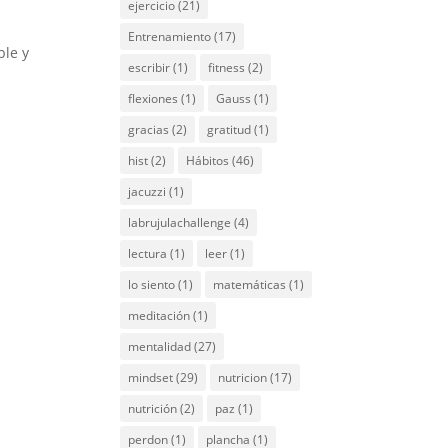
ejercicio
(21)
í
Entrenamiento
(17)
ble y
escribir
(1)
fitness
(2)
flexiones
(1)
Gauss
(1)
gracias
(2)
gratitud
(1)
hist
(2)
Hábitos
(46)
jacuzzi
(1)
labrujulachallenge
(4)
lectura
(1)
leer
(1)
lo siento
(1)
matemáticas
(1)
meditación
(1)
mentalidad
(27)
mindset
(29)
nutricion
(17)
nutrición
(2)
paz
(1)
perdon
(1)
plancha
(1)