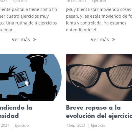
 2021
|
Ejercicio
16 Dic, 2021
|
Ejercicio
uiente pantalla tiene como fin
¡Muy bien! Estas moviendo cosas
er cuatro ejercicios muy
pesan, y las estás moviendo de 
los. Una rutina de 4 ejercicios
lenta y controlada. Ya estamos
uemar...
entendiendo el...
Ver más
Ver más
ndiendo la
Breve repaso a la
nsidad
evolución del ejercici
 2021
|
Ejercicio
7 Sep, 2021
|
Ejercicio