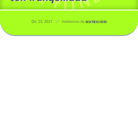
//
Dic 23, 2021
Hablamos de
NUTRICIÓN
Se acercan las fechas señaladas, pero es igual.
Durante el resto del año también existen eventos
especiales que nos pueden producir sensaciones
encontradas en la relación con la comida. Aquí van
unos cuantos consejos para pasar Nochebuena,
Navidad y otras fiestas con tranquilidad.