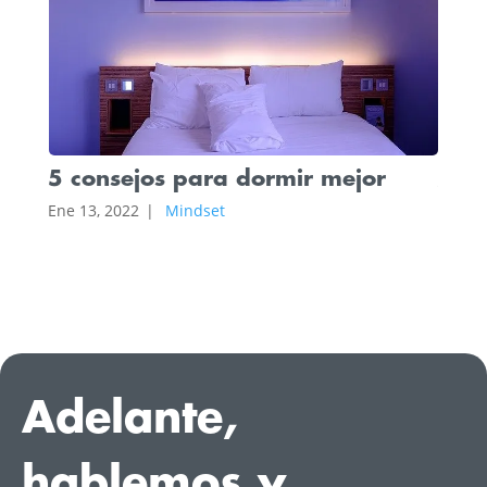
¿Po
5 consejos para dormir mejor
Ene 6,
Ene 13, 2022
|
Mindset
Adelante,
hablemos y