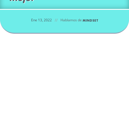
//
Ene 13, 2022
Hablamos de
MINDSET
Es cierto que, en ocasiones, debido al ritmo de vida, trabajo
a turnos, estrés, etc., No es posible conciliar una rutina que
facilite la higiene del sueño. Acostarse y levantarse siempre
a la misma hora, dormir del tirón, dormir de noche… Son
puntos que no siempre se pueden realizar. Con estos 5
consejos para dormir mejor seguro que tu sueño sube un
punto de calidad.
Relájate antes de dormir