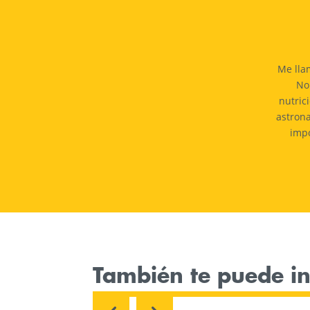
Me llam
Nor
nutric
astrona
impo
También te puede i