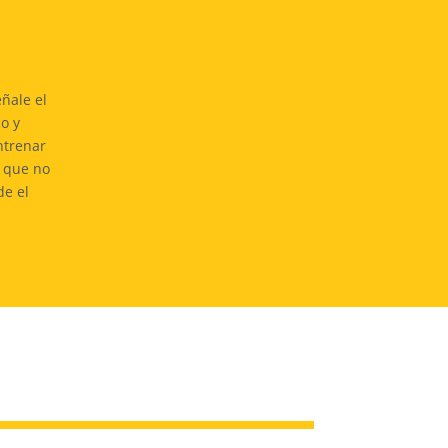
eñale el
co y
ntrenar
í que no
de el