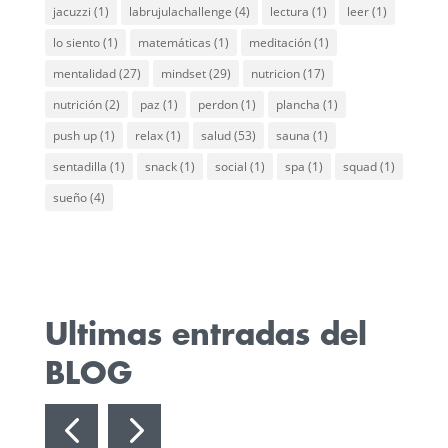
jacuzzi
(1)
labrujulachallenge
(4)
lectura
(1)
leer
(1)
lo siento
(1)
matemáticas
(1)
meditación
(1)
mentalidad
(27)
mindset
(29)
nutricion
(17)
nutrición
(2)
paz
(1)
perdon
(1)
plancha
(1)
push up
(1)
relax
(1)
salud
(53)
sauna
(1)
sentadilla
(1)
snack
(1)
social
(1)
spa
(1)
squad
(1)
sueño
(4)
Ultimas entradas del
BLOG