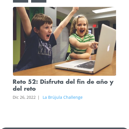
Reto
for
Reto 52: Disfruta del fin de año y
Dic 19
del reto
Dic 26, 2022
|
La Brújula Challenge