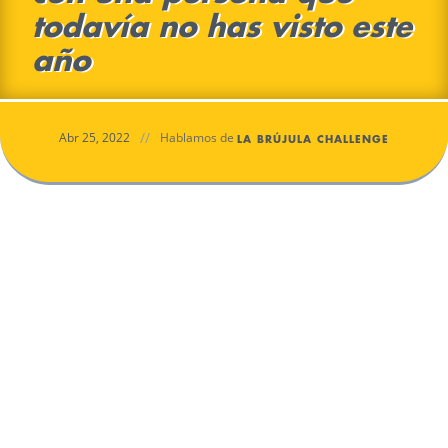
todavía no has visto este
año
//
Abr 25, 2022
Hablamos de
LA BRÚJULA CHALLENGE
También puede ser un té. Tomar un café con una persona
que todavía no has visto este año puede ser una bonita
excusa para no demorar el compartir con alguien que
aprecias.
Estamos en la semana 17 de año. Por tanto, este es el reto
número 17, y con lo rápido que va la vida, probablemente
habrá gente que aprecies que todavía no has visto en lo